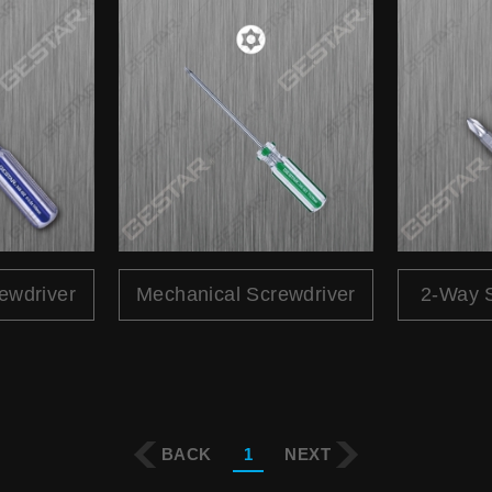
ewdriver
Mechanical Screwdriver
2-Way S
BACK
1
NEXT